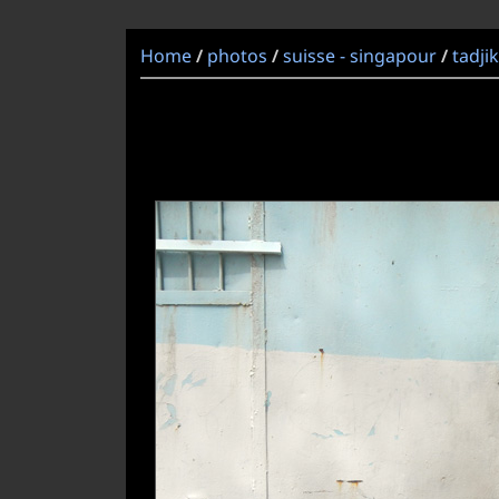
Home
photos
suisse - singapour
tadji
/
/
/