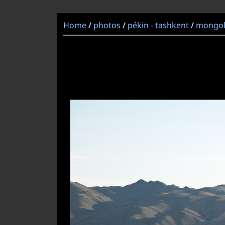
Home
photos
pékin - tashkent
mongol
/
/
/