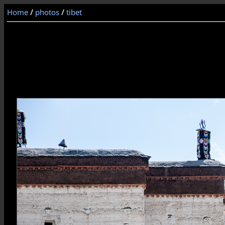
Home
/
photos
/
tibet