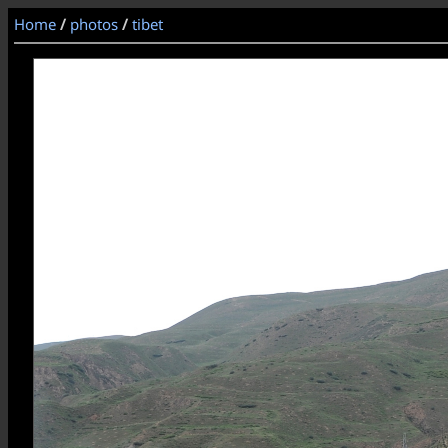
Home
/
photos
/
tibet