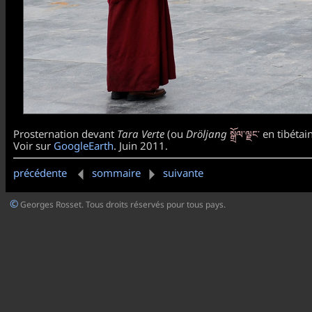
སྒྲོལ་ལྗང༌
Prosternation devant
Tara Verte
(ou
Dröljang
en tibétai
Voir sur
GoogleEarth
. Juin 2011.
précédente
sommaire
suivante
©
Georges Rosset. Tous droits réservés pour tous pays.