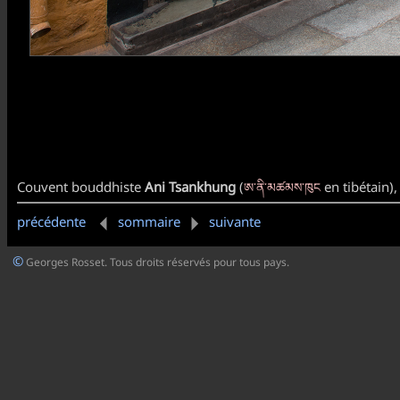
ཨ་ནི་མཚམས་ཁུང
Couvent bouddhiste
Ani Tsankhung
(
en tibétain),
précédente
sommaire
suivante
©
Georges Rosset. Tous droits réservés pour tous pays.